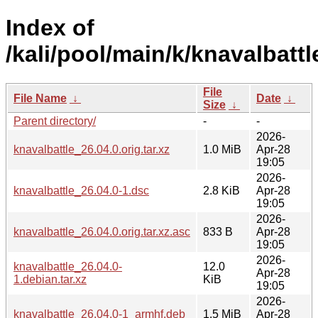
Index of
/kali/pool/main/k/knavalbattl
File
File Name
↓
Date
↓
Size
↓
Parent directory/
-
-
2026-
knavalbattle_26.04.0.orig.tar.xz
1.0 MiB
Apr-28
19:05
2026-
knavalbattle_26.04.0-1.dsc
2.8 KiB
Apr-28
19:05
2026-
knavalbattle_26.04.0.orig.tar.xz.asc
833 B
Apr-28
19:05
2026-
knavalbattle_26.04.0-
12.0
Apr-28
1.debian.tar.xz
KiB
19:05
2026-
knavalbattle_26.04.0-1_armhf.deb
1.5 MiB
Apr-28