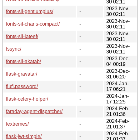
30 02:11
2023-Nov-
fonts-sil-gentiumplus/
-
30 02:11
2023-Nov-
fonts-sil-charis-compact/
-
30 02:11
2023-Nov-
fonts-sil-lateef/
-
30 02:11
2023-Nov-
fssync/
-
30 02:11
2023-Dec-
fonts-sil-akatab/
-
04 00:19
2023-Dec-
flask-gravatar/
-
31 06:20
2024-Jan-
flufl.password/
-
17 06:21
2024-Jan-
flask-celery-helper/
-
17 12:25
2024-Feb-
faraday-agent-dispatcher/
-
21 01:36
2024-Feb-
fextremes/
-
21 01:37
2024-Feb-
flask-jwt-simple/
-
21 01:37