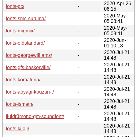
2020-Apr-26
fonts-pc/
-
06:15
2020-May-
fonts-smc-suruma/
-
05 08:41
2020-May-
fonts-migmix/
-
05 08:41
2020-Jun-
fonts-oldstandard/
-
01 10:18
2020-Jul-21
fonts-georgewilliams/
-
14:48
2020-Jul-21
fonts-gfs-baskerville/
-
14:48
2020-Jul-21
fonts-komatuna/
-
14:48
2020-Jul-21
fonts-aoyagi-kouzan-t/
-
14:48
2020-Jul-21
fonts-jsmath/
-
14:48
2020-Jul-21
fluidr3mono-gm-soundfont/
-
14:48
2020-Jul-21
fonts-kiloji/
-
14:48