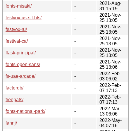
2021-Aug-
fonts-misaki/
-
31 15:19
2021-Nov-
festvox-us-slt-hts/
-
25 13:05
2021-Nov-
festvox-ru/
-
25 13:05
2021-Nov-
festival-ca/
-
25 13:05
2021-Nov-
flask-principal/
-
25 13:05
2021-Nov-
fonts-open-sans/
-
25 13:06
2022-Feb-
fs-uae-arcade/
-
03 06:02
2022-Feb-
facterdb/
-
07 17:13
2022-Feb-
freepats/
-
07 17:13
2022-Mar-
fonts-national-park/
-
13 06:06
2022-May-
fannj/
-
04 07:16