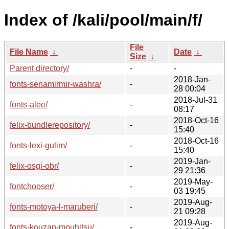
Index of /kali/pool/main/f/
File
File Name
↓
Date
↓
Size
↓
Parent directory/
-
-
2018-Jan-
fonts-senamirmir-washra/
-
28 00:04
2018-Jul-31
fonts-alee/
-
08:17
2018-Oct-16
felix-bundlerepository/
-
15:40
2018-Oct-16
fonts-lexi-gulim/
-
15:40
2019-Jan-
felix-osgi-obr/
-
29 21:36
2019-May-
fontchooser/
-
03 19:45
2019-Aug-
fonts-motoya-l-maruberi/
-
21 09:28
2019-Aug-
fonts-kouzan-mouhitsu/
-