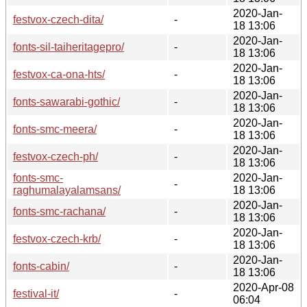
2020-Jan-
festvox-czech-dita/
-
18 13:06
2020-Jan-
fonts-sil-taiheritagepro/
-
18 13:06
2020-Jan-
festvox-ca-ona-hts/
-
18 13:06
2020-Jan-
fonts-sawarabi-gothic/
-
18 13:06
2020-Jan-
fonts-smc-meera/
-
18 13:06
2020-Jan-
festvox-czech-ph/
-
18 13:06
fonts-smc-
2020-Jan-
-
raghumalayalamsans/
18 13:06
2020-Jan-
fonts-smc-rachana/
-
18 13:06
2020-Jan-
festvox-czech-krb/
-
18 13:06
2020-Jan-
fonts-cabin/
-
18 13:06
2020-Apr-08
festival-it/
-
06:04