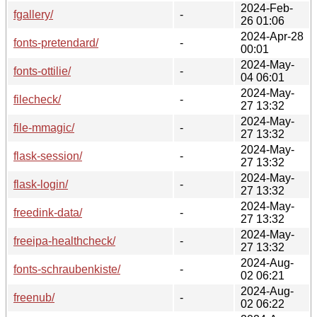
2024-Feb-
fgallery/
-
26 01:06
2024-Apr-28
fonts-pretendard/
-
00:01
2024-May-
fonts-ottilie/
-
04 06:01
2024-May-
filecheck/
-
27 13:32
2024-May-
file-mmagic/
-
27 13:32
2024-May-
flask-session/
-
27 13:32
2024-May-
flask-login/
-
27 13:32
2024-May-
freedink-data/
-
27 13:32
2024-May-
freeipa-healthcheck/
-
27 13:32
2024-Aug-
fonts-schraubenkiste/
-
02 06:21
2024-Aug-
freenub/
-
02 06:22