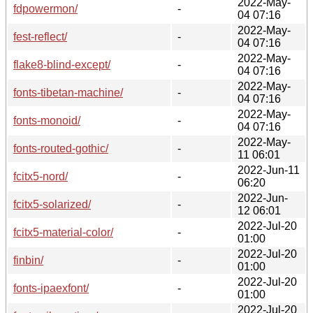
2022-May-
fdpowermon/
-
04 07:16
2022-May-
fest-reflect/
-
04 07:16
2022-May-
flake8-blind-except/
-
04 07:16
2022-May-
fonts-tibetan-machine/
-
04 07:16
2022-May-
fonts-monoid/
-
04 07:16
2022-May-
fonts-routed-gothic/
-
11 06:01
2022-Jun-11
fcitx5-nord/
-
06:20
2022-Jun-
fcitx5-solarized/
-
12 06:01
2022-Jul-20
fcitx5-material-color/
-
01:00
2022-Jul-20
finbin/
-
01:00
2022-Jul-20
fonts-ipaexfont/
-
01:00
2022-Jul-20