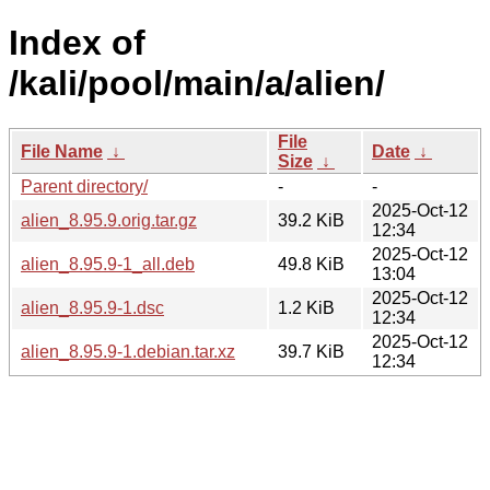
Index of
/kali/pool/main/a/alien/
File
File Name
↓
Date
↓
Size
↓
Parent directory/
-
-
2025-Oct-12
alien_8.95.9.orig.tar.gz
39.2 KiB
12:34
2025-Oct-12
alien_8.95.9-1_all.deb
49.8 KiB
13:04
2025-Oct-12
alien_8.95.9-1.dsc
1.2 KiB
12:34
2025-Oct-12
alien_8.95.9-1.debian.tar.xz
39.7 KiB
12:34